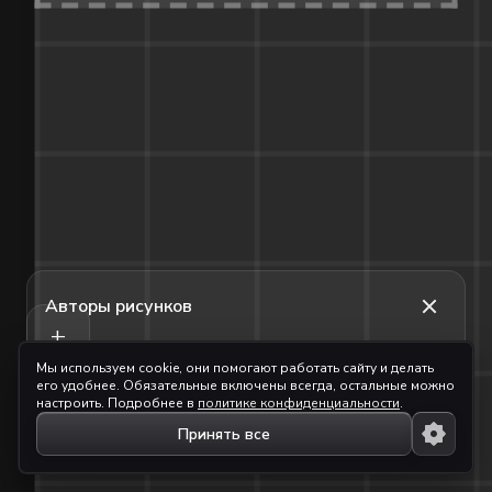
Авторы рисунков
+
Мы используем cookie, они помогают работать сайту и делать
ТОП-5 ХУДОЖНИКОВ ★
-
его удобнее. Обязательные включены всегда, остальные можно
Бритая киска
231
px
настроить. Подробнее в
политике конфиденциальности
.
Бритая киска
231
px
03.05.2026
Принять все
Поделиться
Авторы