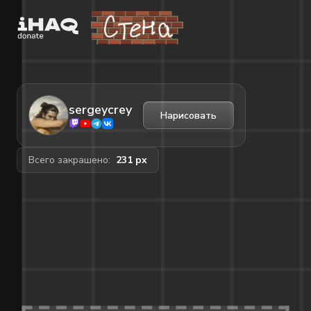
sergeycrey
Нарисовать
Всего закрашено:
231
px