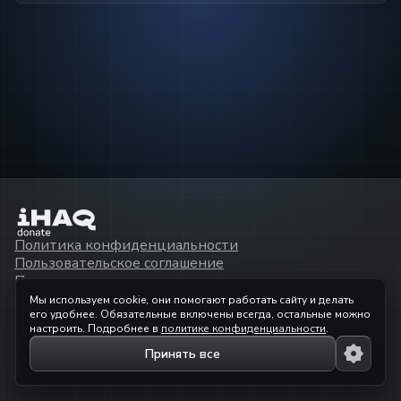
Политика конфиденциальности
Пользовательское соглашение
Помощь
API
Мы используем cookie, они помогают работать сайту и делать
ООО «АЙХАКЮ»
его удобнее. Обязательные включены всегда, остальные можно
ИНН
9729363288
настроить. Подробнее в
политике конфиденциальности
.
© 2023 —
2026
ihaqdonate.com
Принять все