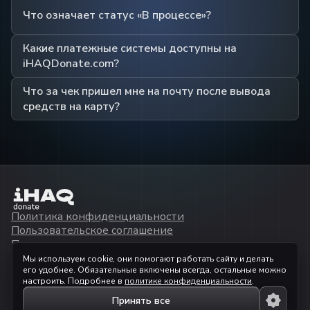
Что означает статус «В процессе»?
Какие платежные системы доступны на
iHAQDonate.com?
Что за чек пришел мне на почту после вывода
средств на карту?
Политика конфиденциальности
Пользовательское соглашение
Помощь
API
Мы используем cookie, они помогают работать сайту и делать
ООО «АЙХАКЮ»
его удобнее. Обязательные включены всегда, остальные можно
ИНН
9729363288
настроить. Подробнее в
политике конфиденциальности
.
© 2023 —
2026
ihaqdonate.com
Принять все