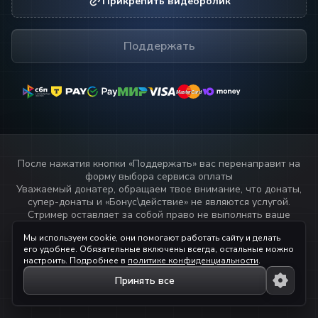
Прикрепить видеоролик
Поддержать
MasterCard
MasterCard
После нажатия кнопки «
Поддержать
» вас перенаправит на
форму выбора сервиса оплаты
Уважаемый донатер, обращаем твое внимание, что донаты,
супер-донаты и «Бонус\действие» не являются услугой.
Стример оставляет за собой право не выполнять ваше
пожелание или не озвучивать текст переданный через
Мы используем cookie, они помогают работать сайту и делать
данный сервис.
его удобнее. Обязательные включены всегда, остальные можно
Прочитай
правила стримера!
настроить. Подробнее в
политике конфиденциальности
.
Принять все
© 2023 — 2026 ihaqdonate.com