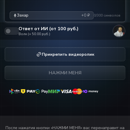
Захар
+0 ₽
0/300 символов
Ответ от ИИ (от
100
руб.)
Волк
(+
50.00
руб.)
Прикрепить видеоролик
НАЖМИ МЕНЯ
MasterCard
MasterCard
После нажатия кнопки «
НАЖМИ МЕНЯ
» вас перенаправит на