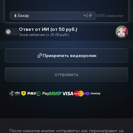
Захар
+0 ₽
0/300 символов
Ответ от ИИ (от
50
руб.)
Злой кабанчик
(+
25.00
руб.)
Прикрепить видеоролик
отправить
MasterCard
MasterCard
После нажатия кнопки «
отправить
» вас перенаправит на