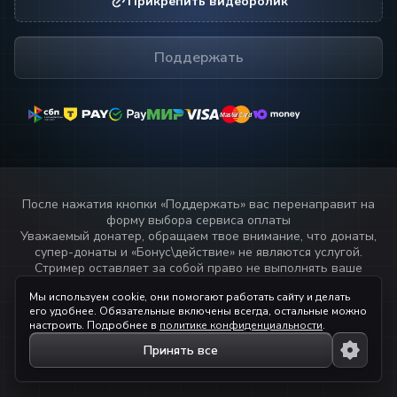
Прикрепить видеоролик
Поддержать
MasterCard
MasterCard
После нажатия кнопки «
Поддержать
» вас перенаправит на
форму выбора сервиса оплаты
Уважаемый донатер, обращаем твое внимание, что донаты,
супер-донаты и «Бонус\действие» не являются услугой.
Стример оставляет за собой право не выполнять ваше
пожелание или не озвучивать текст переданный через
Мы используем cookie, они помогают работать сайту и делать
данный сервис.
его удобнее. Обязательные включены всегда, остальные можно
Прочитай
правила стримера!
настроить. Подробнее в
политике конфиденциальности
.
Принять все
© 2023 — 2026 ihaqdonate.com