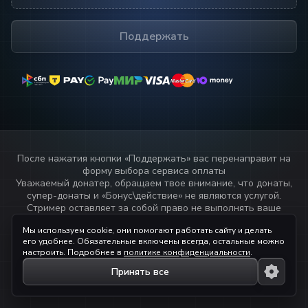
Поддержать
MasterCard
MasterCard
После нажатия кнопки «
Поддержать
» вас перенаправит на
форму выбора сервиса оплаты
Уважаемый донатер, обращаем твое внимание, что донаты,
супер-донаты и «Бонус\действие» не являются услугой.
Стример оставляет за собой право не выполнять ваше
пожелание или не озвучивать текст переданный через
Мы используем cookie, они помогают работать сайту и делать
данный сервис.
его удобнее. Обязательные включены всегда, остальные можно
Прочитай
правила стримера!
настроить. Подробнее в
политике конфиденциальности
.
Принять все
© 2023 — 2026 ihaqdonate.com