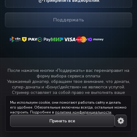
Прикрепить видеоролик
Поддержать
MasterCard
MasterCard
После нажатия кнопки «
Поддержать
» вас перенаправит на
форму выбора сервиса оплаты
Уважаемый донатер, обращаем твое внимание, что донаты,
супер-донаты и «Бонус\действие» не являются услугой.
Стример оставляет за собой право не выполнять ваше
пожелание или не озвучивать текст переданный через
Мы используем cookie, они помогают работать сайту и делать
данный сервис.
его удобнее. Обязательные включены всегда, остальные можно
Прочитай
правила стримера!
настроить. Подробнее в
политике конфиденциальности
.
Принять все
© 2023 — 2026 ihaqdonate.com