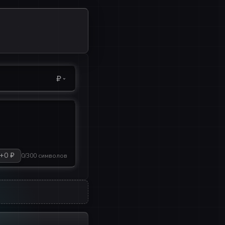
₽
+0 ₽
0/300 символов