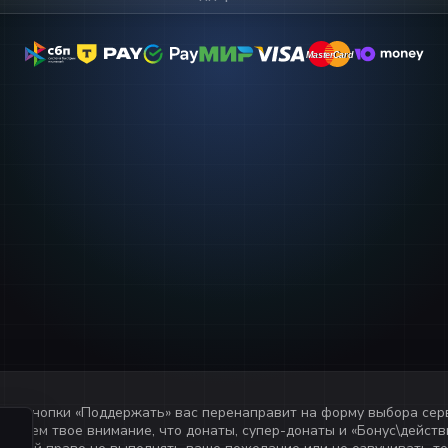
MasterCard
MasterCard
ия кнопки «
Поддержать
» вас перенаправит на форму выбора сер
ащаем твое внимание, что донаты, супер-донаты и «Бонус\действи