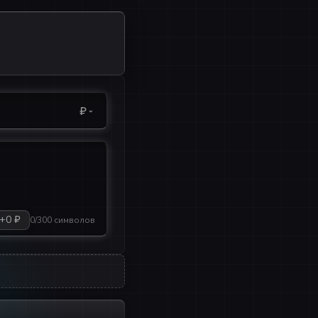
₽
+0 ₽
0/300 символов