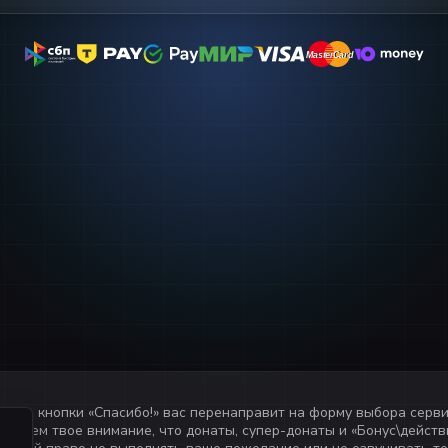
MasterCard
MasterCard
атия кнопки «
Спасибо!
» вас перенаправит на форму выбора серв
ащаем твое внимание, что донаты, супер-донаты и «Бонус\действи