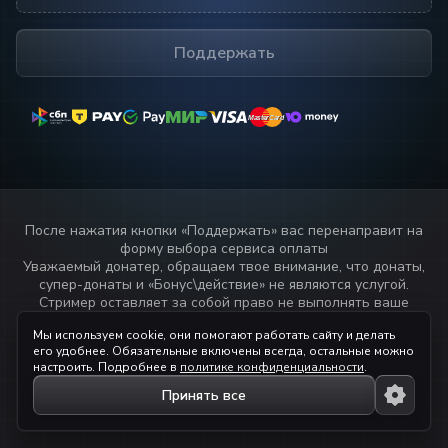
Поддержать
MasterCard
MasterCard
После нажатия кнопки «
Поддержать
» вас перенаправит на
форму выбора сервиса оплаты
Уважаемый донатер, обращаем твое внимание, что донаты,
супер-донаты и «Бонус\действие» не являются услугой.
Стример оставляет за собой право не выполнять ваше
пожелание или не озвучивать текст переданный через
Мы используем cookie, они помогают работать сайту и делать
данный сервис.
его удобнее. Обязательные включены всегда, остальные можно
Прочитай
правила стримера!
настроить. Подробнее в
политике конфиденциальности
.
Принять все
© 2023 — 2026 ihaqdonate.com