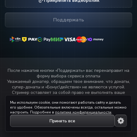
Прикрепить видеоролик
Поддержать
MasterCard
MasterCard
После нажатия кнопки «
Поддержать
» вас перенаправит на
форму выбора сервиса оплаты
Уважаемый донатер, обращаем твое внимание, что донаты,
супер-донаты и «Бонус\действие» не являются услугой.
Стример оставляет за собой право не выполнять ваше
пожелание или не озвучивать текст переданный через
Мы используем cookie, они помогают работать сайту и делать
данный сервис.
его удобнее. Обязательные включены всегда, остальные можно
Прочитай
правила стримера!
настроить. Подробнее в
политике конфиденциальности
.
Принять все
© 2023 — 2026 ihaqdonate.com