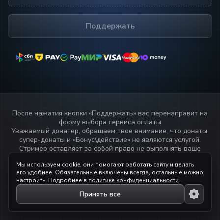
Поддержать
MasterCard
MasterCard
После нажатия кнопки «
Поддержать
» вас перенаправит на
форму выбора сервиса оплаты
Уважаемый донатер, обращаем твое внимание, что донаты,
супер-донаты и «Бонус\действие» не являются услугой.
Стример оставляет за собой право не выполнять ваше
пожелание или не озвучивать текст переданный через
Мы используем cookie, они помогают работать сайту и делать
данный сервис.
его удобнее. Обязательные включены всегда, остальные можно
Прочитай
правила стримера!
настроить. Подробнее в
политике конфиденциальности
.
Принять все
© 2023 — 2026 ihaqdonate.com