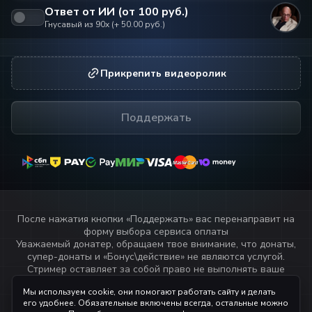
Ответ от ИИ (от
100
руб.)
Гнусавый из 90x
(+
50.00
руб.)
Прикрепить видеоролик
Поддержать
MasterCard
MasterCard
После нажатия кнопки «
Поддержать
» вас перенаправит на
форму выбора сервиса оплаты
Уважаемый донатер, обращаем твое внимание, что донаты,
супер-донаты и «Бонус\действие» не являются услугой.
Стример оставляет за собой право не выполнять ваше
пожелание или не озвучивать текст переданный через
Мы используем cookie, они помогают работать сайту и делать
данный сервис.
его удобнее. Обязательные включены всегда, остальные можно
Прочитай
правила стримера!