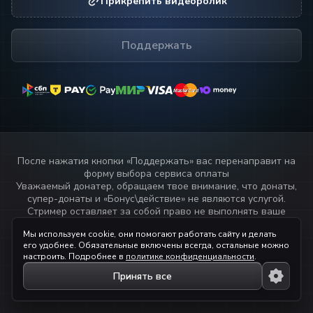
Прикрепить видеоролик
Поддержать
MasterCard
MasterCard
После нажатия кнопки «
Поддержать
» вас перенаправит на
форму выбора сервиса оплаты
Уважаемый донатер, обращаем твое внимание, что донаты,
супер-донаты и «Бонус\действие» не являются услугой.
Стример оставляет за собой право не выполнять ваше
пожелание или не озвучивать текст переданный через
Мы используем cookie, они помогают работать сайту и делать
данный сервис.
его удобнее. Обязательные включены всегда, остальные можно
Прочитай
правила стримера!
настроить. Подробнее в
политике конфиденциальности
.
Принять все
© 2023 — 2026 ihaqdonate.com