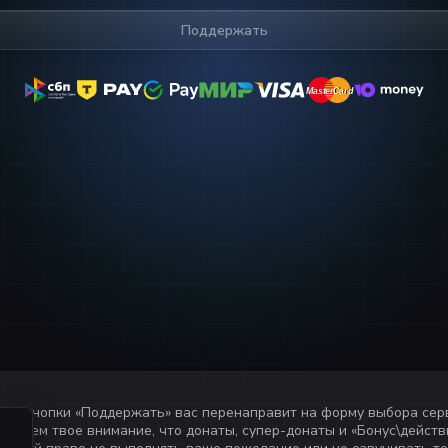
Поддержать
MasterCard
MasterCard
ия кнопки «
Поддержать
» вас перенаправит на форму выбора сер
ащаем твое внимание, что донаты, супер-донаты и «Бонус\действи