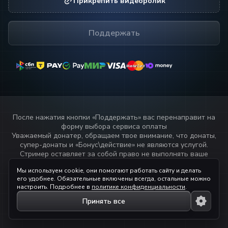
Прикрепить видеоролик
Поддержать
MasterCard
MasterCard
После нажатия кнопки «
Поддержать
» вас перенаправит на
форму выбора сервиса оплаты
Уважаемый донатер, обращаем твое внимание, что донаты,
супер-донаты и «Бонус\действие» не являются услугой.
Стример оставляет за собой право не выполнять ваше
пожелание или не озвучивать текст переданный через
Мы используем cookie, они помогают работать сайту и делать
данный сервис.
его удобнее. Обязательные включены всегда, остальные можно
Прочитай
правила стримера!
настроить. Подробнее в
политике конфиденциальности
.
Принять все
© 2023 — 2026 ihaqdonate.com