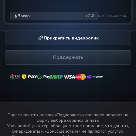
Захар
+0 ₽
0/300 символов
Прикрепить видеоролик
Поддержать
MasterCard
MasterCard
После нажатия кнопки «
Поддержать
» вас перенаправит на
форму выбора сервиса оплаты
Уважаемый донатер, обращаем твое внимание, что донаты,
супер-донаты и «Бонус\действие» не являются услугой.