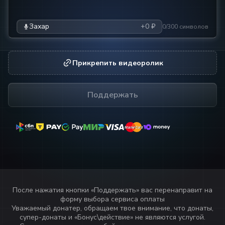
Захар
+0 ₽
0/300 символов
Прикрепить видеоролик
Поддержать
MasterCard
MasterCard
После нажатия кнопки «
Поддержать
» вас перенаправит на
форму выбора сервиса оплаты
Уважаемый донатер, обращаем твое внимание, что донаты,
супер-донаты и «Бонус\действие» не являются услугой.