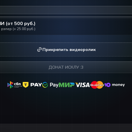
ИИ (от
500
руб.)
 рэпер
(+
25.00
руб.)
Прикрепить видеоролик
ДОНАТ ИСКЛУ :3
MasterCard
MasterCard