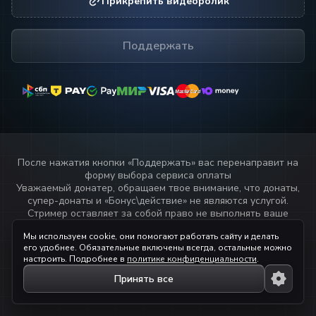
Прикрепить видеоролик
Поддержать
MasterCard
MasterCard
После нажатия кнопки «
Поддержать
» вас перенаправит на
форму выбора сервиса оплаты
Уважаемый донатер, обращаем твое внимание, что донаты,
супер-донаты и «Бонус\действие» не являются услугой.
Стример оставляет за собой право не выполнять ваше
пожелание или не озвучивать текст переданный через
Мы используем cookie, они помогают работать сайту и делать
данный сервис.
его удобнее. Обязательные включены всегда, остальные можно
Прочитай
правила стримера!
настроить. Подробнее в
политике конфиденциальности
.
Принять все
© 2023 — 2026 ihaqdonate.com