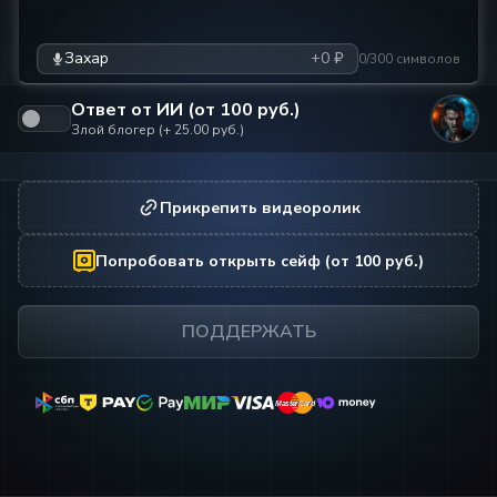
Захар
+0 ₽
0/300 символов
Ответ от ИИ (от
100
руб.)
Злой блогер
(+
25.00
руб.)
Прикрепить видеоролик
Попробовать открыть сейф
(от
100
руб.)
ПОДДЕРЖАТЬ
MasterCard
MasterCard