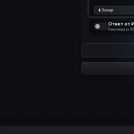
Захар
Ответ от 
Раколева
(+
50