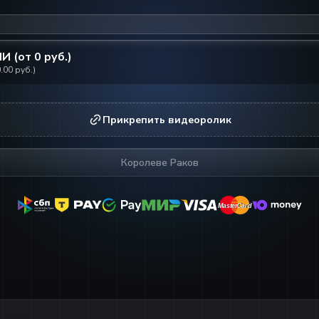
ИИ (от
0
руб.)
.00
руб.)
Прикрепить видеоролик
Королеве Раков
MasterCard
MasterCard