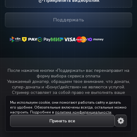
Прикрепить видеоролик
Поддержать
MasterCard
MasterCard
После нажатия кнопки «
Поддержать
» вас перенаправит на
форму выбора сервиса оплаты
Уважаемый донатер, обращаем твое внимание, что донаты,
супер-донаты и «Бонус\действие» не являются услугой.
Стример оставляет за собой право не выполнять ваше
пожелание или не озвучивать текст переданный через
Мы используем cookie, они помогают работать сайту и делать
данный сервис.
его удобнее. Обязательные включены всегда, остальные можно
Прочитай
правила стримера!
настроить. Подробнее в
политике конфиденциальности
.
Принять все
© 2023 — 2026 ihaqdonate.com