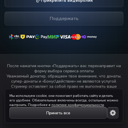
Прикрепить видеоролик
Поддержать
MasterCard
MasterCard
После нажатия кнопки «
Поддержать
» вас перенаправит на
форму выбора сервиса оплаты
Уважаемый донатер, обращаем твое внимание, что донаты,
супер-донаты и «Бонус\действие» не являются услугой.
Стример оставляет за собой право не выполнять ваше
пожелание или не озвучивать текст переданный через
Мы используем cookie, они помогают работать сайту и делать
данный сервис.
его удобнее. Обязательные включены всегда, остальные можно
Прочитай
правила стримера!
настроить. Подробнее в
политике конфиденциальности
.
Принять все
© 2023 — 2026 ihaqdonate.com