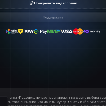
Прикрепить видеоролик
Поддержать
MasterCard
MasterCard
ия кнопки «
Поддержать
» вас перенаправит на форму выбора сер
ащаем твое внимание, что донаты, супер-донаты и «Бонус\действи