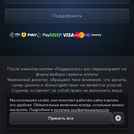
Поддержать
MasterCard
MasterCard
После нажатия кнопки «
Поддержать
» вас перенаправит на
форму выбора сервиса оплаты
Уважаемый донатер, обращаем твое внимание, что донаты,
супер-донаты и «Бонус\действие» не являются услугой.
Стример оставляет за собой право не выполнять ваше
пожелание или не озвучивать текст переданный через
Мы используем cookie, они помогают работать сайту и делать
данный сервис.
его удобнее. Обязательные включены всегда, остальные можно
Прочитай
правила стримера!
настроить. Подробнее в
политике конфиденциальности
.
Принять все
© 2023 — 2026 ihaqdonate.com