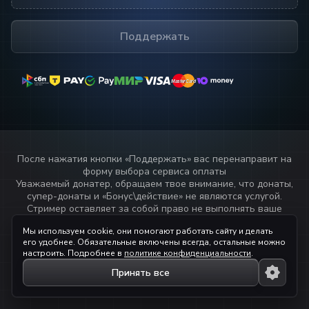
Поддержать
MasterCard
MasterCard
После нажатия кнопки «
Поддержать
» вас перенаправит на
форму выбора сервиса оплаты
Уважаемый донатер, обращаем твое внимание, что донаты,
супер-донаты и «Бонус\действие» не являются услугой.
Стример оставляет за собой право не выполнять ваше
пожелание или не озвучивать текст переданный через
Мы используем cookie, они помогают работать сайту и делать
данный сервис.
его удобнее. Обязательные включены всегда, остальные можно
Прочитай
правила стримера!
настроить. Подробнее в
политике конфиденциальности
.
Принять все
© 2023 — 2026 ihaqdonate.com