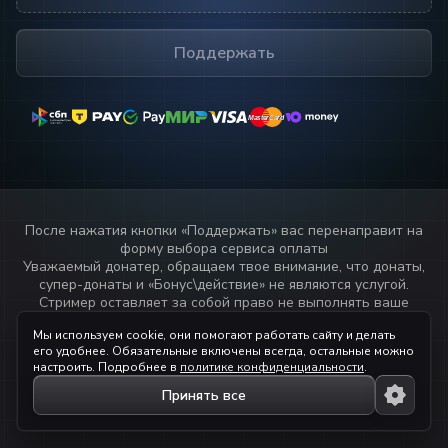
Поддержать
MasterCard
MasterCard
После нажатия кнопки «
Поддержать
» вас перенаправит на
форму выбора сервиса оплаты
Уважаемый донатер, обращаем твое внимание, что донаты,
супер-донаты и «Бонус\действие» не являются услугой.
Стример оставляет за собой право не выполнять ваше
пожелание или не озвучивать текст переданный через
Мы используем cookie, они помогают работать сайту и делать
данный сервис.
его удобнее. Обязательные включены всегда, остальные можно
Прочитай
правила стримера!
настроить. Подробнее в
политике конфиденциальности
.
Принять все
© 2023 — 2026 ihaqdonate.com